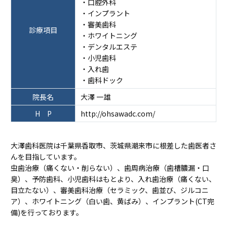
・口腔外科
・インプラント
・審美歯科
診療項目
・ホワイトニング
・デンタルエステ
・小児歯科
・入れ歯
・歯科ドック
院長名
大澤 一雄
H P
http://ohsawadc.com/
大澤歯科医院は千葉県香取市、茨城県潮来市に根差した歯医者さ
んを目指しています。
虫歯治療（痛くない・削らない）、歯周病治療（歯槽膿漏・口
臭）、予防歯科、小児歯科はもとより、入れ歯治療（痛くない、
目立たない）、審美歯科治療（セラミック、歯並び、ジルコニ
ア）、ホワイトニング（白い歯、黄ばみ）、インプラント(CT完
備)を行っております。