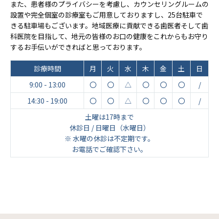
また、患者様のプライバシーを考慮し、カウンセリングルームの
設置や完全個室の診療室もご用意しておりますし、25台駐車で
きる駐車場もございます。地域医療に貢献できる歯医者そして歯
科医院を目指して、地元の皆様のお口の健康をこれからもお守り
するお手伝いができればと思っております。
診療時間
月
火
水
木
金
土
日
9:00 - 13:00
〇
〇
△
〇
〇
〇
/
14:30 - 19:00
〇
〇
△
〇
〇
〇
/
土曜は17時まで
休診日 / 日曜日（水曜日）
※ 水曜の休診は不定期です。
お電話でご確認下さい。