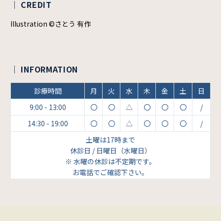
｜ CREDIT
Illustration ©さとう 有作
｜ INFORMATION
診療時間
月
火
水
木
金
土
日
9:00 - 13:00
〇
〇
△
〇
〇
〇
/
14:30 - 19:00
〇
〇
△
〇
〇
〇
/
土曜は17時まで
休診日 / 日曜日（水曜日）
※ 水曜の休診は不定期です。
お電話でご確認下さい。